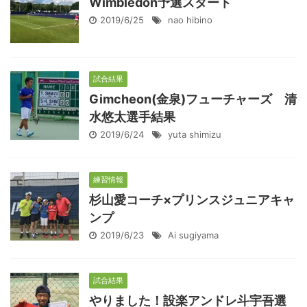
Wimbledon予選スタート
2019/6/25
nao hibino
試合結果
Gimcheon(金泉)フューチャーズ 清
水悠太選手結果
2019/6/24
yuta shimizu
練習情報
杉山愛コーチ×プリンスジュニアキャ
ンプ
2019/6/23
Ai sugiyama
試合結果
やりました！設楽アンドレ斗宇吾選