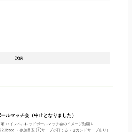
ボールマッチ会（中止となりました）
項 ハイレベルレッドボールマッチ会のイメージ動画↓
be/GJX9223btco ・参加目安 ①サーブが打てる（セカンドサーブあり）